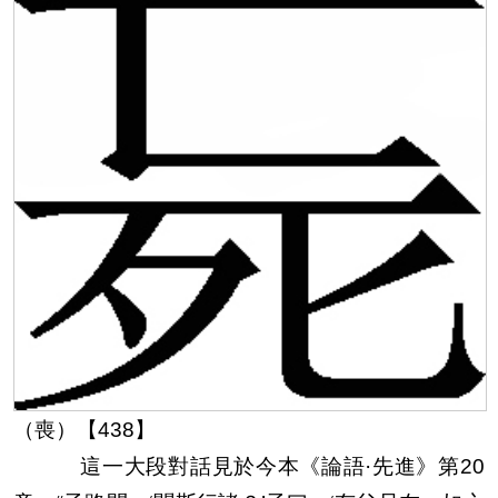
（喪）【438】
這一大段對話見於今本《論語·先進》第20