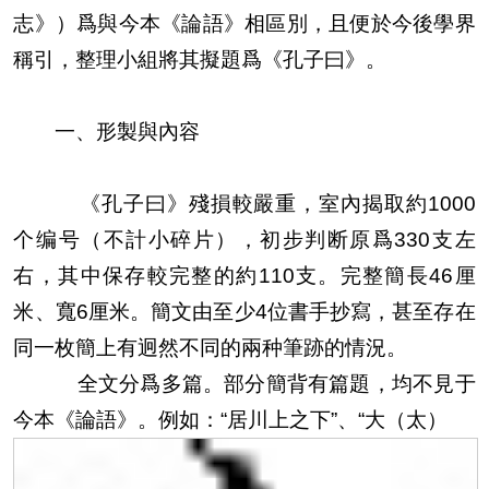
志》）
爲與今本《論語》相區別，且便於今後學界
稱引，整理小組將其擬題爲《孔子曰》。
一、形製與內容
《孔子曰》殘損較嚴重，室內揭取約1000
个编号（不計小碎片），初步判断原爲330支左
右，其中保存較完整的約110支。完整簡長46厘
米、寬6厘米。簡文
由至少
4
位書手抄寫，甚至存在
同一枚簡上有迥然不同的兩种筆跡的情況。
全文分爲多篇。部分簡背有篇題，均不見于
今本《論語》。例如：“居川上之下”、“大（太）