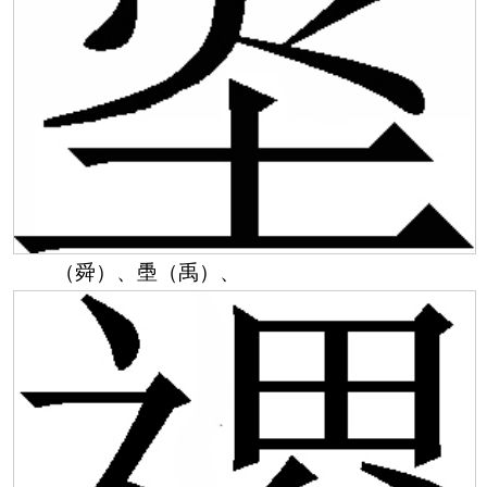
（舜）、㙑（禹）、