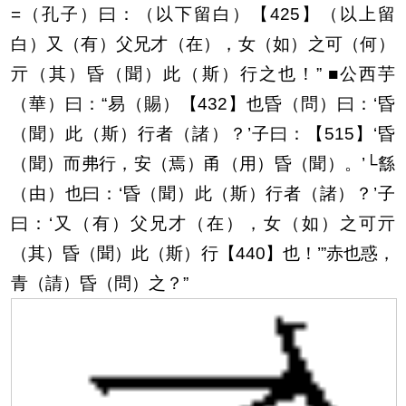
=（孔子）曰：
（以下留白）
【425】
（以上留
白）
又（有）父兄才（在），女（如）之可（何）
亓（其）昏（聞）此（斯）行之也！”
■公西芋
（華）曰：“易（賜）
【432】
也昏（問）曰：‘昏
（聞）此（斯）行者（諸）？’
子曰：【515】‘昏
（聞）而弗行，安（焉）甬（用）昏（聞）。’└
䌛
（由）也曰：‘昏（聞）此（斯）行者（諸）？’子
曰：‘又（有）父兄才（在），女（如）之可亓
（其）昏（聞）此（斯）行【440】
也！
’
”赤也惑，
青（請）昏（問）之？”