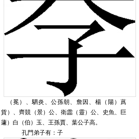
（冕）、駟炎、公孫朝、詹因、楊（陽）蔿
（貨）、齊競（景）公、衛霝（靈）公、史魚、巨
（蘧）白（伯）玉、王孫賈、葉公子高。
孔
門
弟子有：子