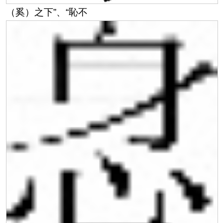
（奚）
之下
”、“恥不