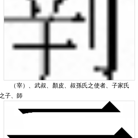
（宰）、武叔、顏皮、叔孫氏之使者、子家氏
之子、師