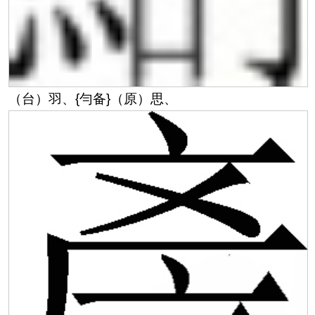
（台）羽、
{勻备}
（原）思、