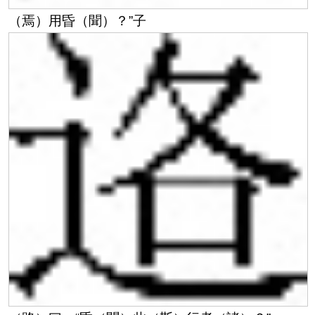
（焉）用昏（聞）？”子