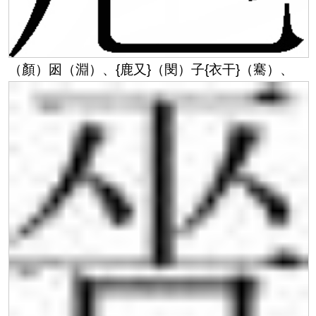
（顏）囦（淵）、
{鹿又}
（閔）子
{衣干}
（騫）、