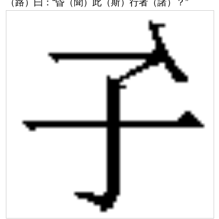
（路）曰：“昏（聞）此（斯）行者（諸）？”