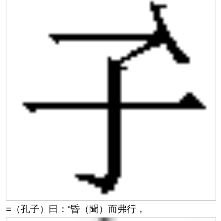
=（孔子）曰：“昏（聞）而弗行，