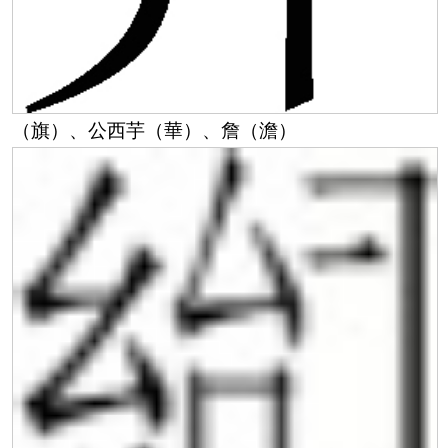
（旗）
、公西芋（華）、詹（澹）