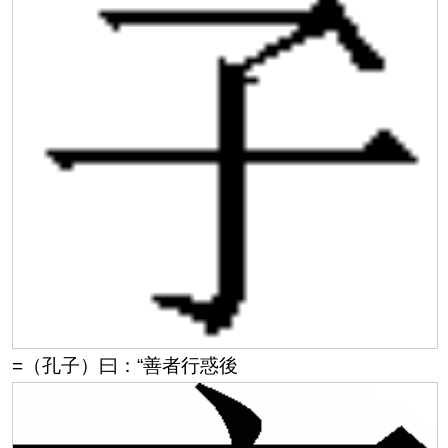
=（孔子）曰：“善者行惑後