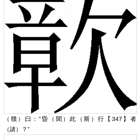
（贛）曰：“昏（聞）此（斯）行【347】
者
（諸）？”