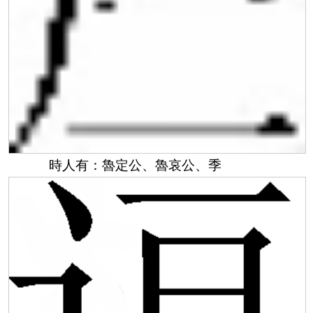
時人有：魯定公、魯哀公、季