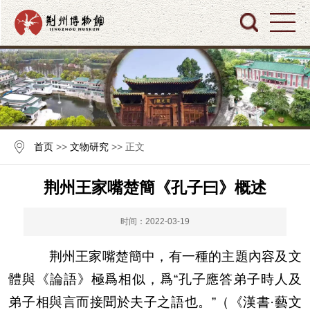
首页
>>
文物研究
>> 正文
荆州王家嘴楚簡《孔子曰》概述
时间：2022-03-19
荆州王家嘴楚簡中，有一種的
主題內容及文
體
與《論語》極爲相似，爲“
孔子應答弟子時人及
弟子相與言而接聞於夫子之語也。”（《漢書·藝文