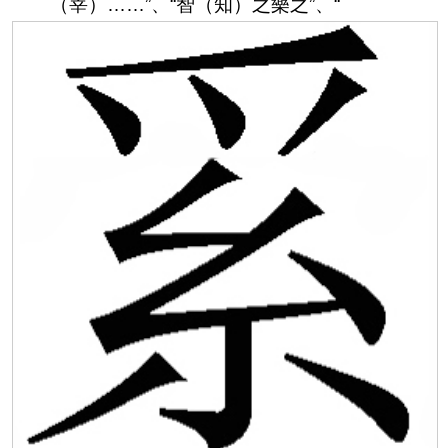
（宰）……”、“
智
（
知
）之樂之
”、“