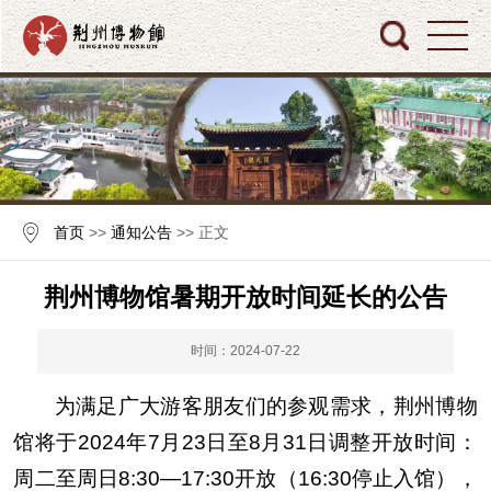
首页
>>
通知公告
>> 正文
荆州博物馆暑期开放时间延长的公告
时间：2024-07-22
为满足广大游客朋友们的参观需求，荆州博物
馆将于2024年7月23日至8月31日调整开放时间：
周二至周日8:30—17:30开放（16:30停止入馆），