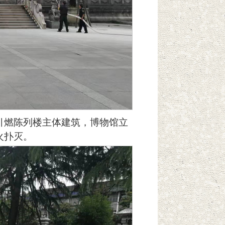
引燃陈列楼主体建筑，博物馆立
火扑灭。