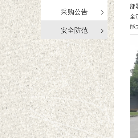
部
采购公告
>
全
能
安全防范
>