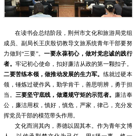
在读书会总结阶段，荆州市文化和旅游局党组
成员、副局长王庆殷切教导文旅系统青年干部要努
力做到“三要”。
一要永葆初心，做对党忠诚的践行
者。
牢记初心使命，扣好廉洁从政的第一颗扣子。
二要苦练本领，做推动发展的生力军。
练就过硬本
领，锤炼过硬作风，勤学肯干，善思明辨，勇于担
当。
三要坚守底线，做遵规守矩的示范者。
廉洁奉
公，廉洁用权，慎好，慎危，严家，律己，充分发
挥党员干部的模范带头作用。
文化而润其内，养德以固其本。作为青年文博