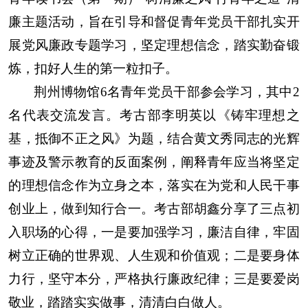
廉主题活动，旨在引导和督促青年党员干部扎实开
展党风廉政专题学习，坚定理想信念，踏实勤奋锻
炼，扣好人生的第一粒扣子。
荆州博物馆
6
名青年党员干部参会学习，其中
2
名代表交流发言。考古部李明英以《铸牢理想之
基，抵御不正之风》为题，结合黄文秀同志的光辉
事迹及警示教育的反面案例，阐释青年应当将坚定
的理想信念作为立身之本，落实在为党和人民干事
创业上，做到知行合一。考古部胡鑫分享了三点初
入职场的心得，一是要加强学习，廉洁自律，牢固
树立正确的世界观、人生观和价值观；二是要身体
力行，坚守本分，严格执行廉政纪律；三是要爱岗
敬业，踏踏实实做事，清清白白做人。