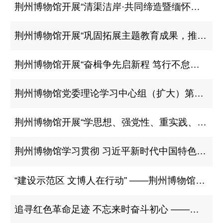
荆州博物馆开展“清渠洁岸·共同缔造暨缅怀革命先烈，赓续红色血脉，传承红色基因”主题党日活动
荆州博物馆开展“巩固拓展主题教育成果，推进中国式现代化荆州实践”主题党日活动
荆州博物馆开展“奋楫争先启新程 笃行不怠建新功”主题党日活动
荆州博物馆党委理论学习中心组（扩大）第六次学习
荆州博物馆开展“学思想、强党性、重实践、建新功”主题党日活动
荆州博物馆学习贯彻 习近平新时代中国特色社会主义思想 主题教育工作会议
“建设示范区 文博人在行动” ——荆州博物馆组织开展8月份主题党日活动
追寻红色革命足迹 不忘来时奋斗初心 ——荆州博物馆党委第三支部党建活动纪要