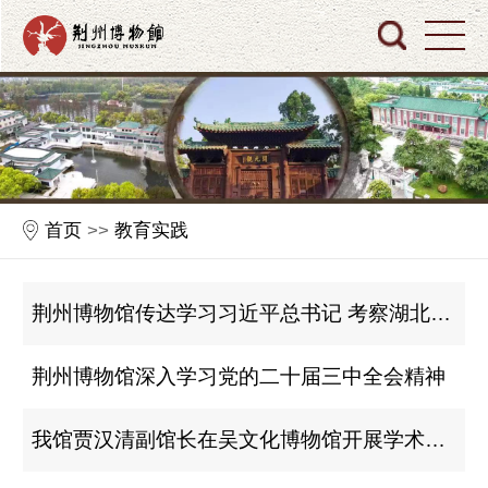
首页
>>
教育实践
荆州博物馆传达学习习近平总书记 考察湖北重要讲话精神新闻稿
荆州博物馆深入学习党的二十届三中全会精神
我馆贾汉清副馆长在吴文化博物馆开展学术讲座