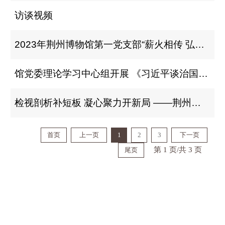
访谈视频
2023年荆州博物馆第一党支部“薪火相传 弘扬荆楚文化”主题党日活动纪实
馆党委理论学习中心组开展 《习近平谈治国理政》第四卷专题学习
检视剖析补短板 凝心聚力开新局 ——荆州博物馆党委召开2022年度民主生活会
首页
上一页
1
2
3
下一页
第 1 页/共 3 页
尾页