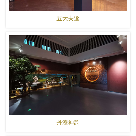
五大夫遂
丹漆神韵