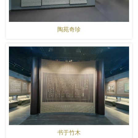
陶苑奇珍
书于竹木