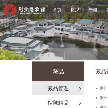
首页
概况
新闻
藏品
藏品
藏品管理
>
荆州
荆州
馆藏精品
>
荆州