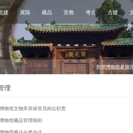
党建
展陈
藏品
宣教
考古
古建
荆州博物馆暑期开放时
管理
博物馆文物库房保管员岗位职责
博物馆藏品管理细则
博物馆藏品分类办法