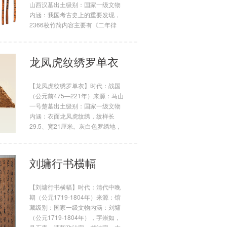
山西汉墓出土级别：国家一级文物
内涵：我国考古史上的重要发现，
2366枚竹简内容主要有《二年律
令》（共27种法律和1种具体管理关
塞的制度《津关令》）、《奏谳
书》（议罪案22例汇编）、《盖
龙凤虎纹绣罗单衣
庐》（吴王阖闾与伍子胥问答之兵
家著作）、《脉书》（记载人体疾
病及脉数等的医学著作）、《引
【龙凤虎纹绣罗单衣】时代：战国
书》（综合引导、养身、治病的著
（公元前475—221年）来源：马山
作）、《算数书》（我国迄今发现
一号楚墓出土级别：国家一级文物
最早的数学题集...
内涵：衣面龙凤虎纹绣，纹样长
29.5、宽21厘米。灰白色罗绣地，
绣线有红棕、棕、黄绿、土黄、桔
红、黑、灰色。纹样中的一侧是一
只头顶华丽花冠的凤鸟，作跳跃
刘墉行书横幅
状，双翅张开，脚踏小龙。小龙无
角，头作三角形。另一侧是一只满
身布红黑长纹的斑斓猛虎，张牙舞
【刘墉行书横幅】时代：清代中晚
爪朝前方奔逐大龙。大龙反身成S
期（公元1719-1804年）来源：馆
形，作抵御状。领和袖缘用B型大菱
藏级别：国家一级文物内涵：刘墉
形纹锦，大...
（公元1719-1804年），字崇如，