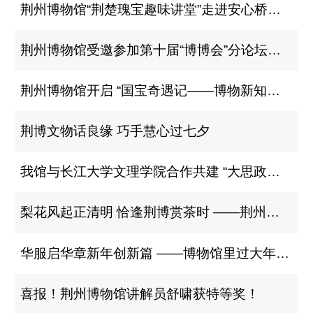
荆州博物馆“荆楚瑰宝趣味讲堂”走进安心桥社区 ——暑期爱心托管班开启文化传承新体验
荆州博物馆受邀参加第十届“博博会”分论坛——《规范与边界：博物馆研学发展论坛》
荆州博物馆开启 “国宝奇遇记——博物新知计划科普互动展”
荆博文物话良缘 巧手慧心过七夕
我馆与长江大学文理学院合作共建 “大思政课”实践教学基地
梨花风起正清明 恰逢荆博赏茶时 ——荆州博物馆2024年“清明节”主题活动
华服启华章新年创新篇 ——博物馆里过大年“遇见·荆博”宣教活动
喜报！荆州博物馆讲解员舒啸获特等奖！