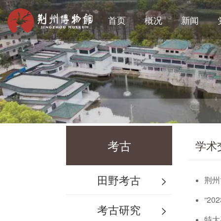
首页
概况
新闻
考古
学术
田野考古
>
荆州
“2
考古研究
>
特大