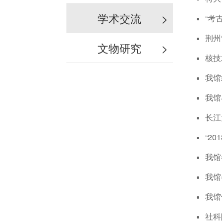
学术交流
>
“考
荆州
文物研究
>
核技
我馆
我馆
长江
“2
我馆
我馆
我馆
社科