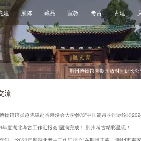
党建
展陈
藏品
宣教
考古
古建
荆州博物馆暑期开放时间延长公告
交流
博物馆馆员赵晓斌赴香港浸会大学参加“中国简帛学国际论坛2024
023年度湖北考古工作汇报会”圆满完成！ 荆州考古精彩呈现！
喜讯！“2023年度湖北考古工作汇报会”在荆州开幕！“荆州市秦