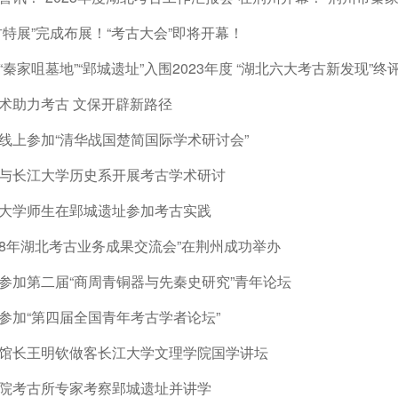
古特展”完成布展！“考古大会”即将开幕！
“秦家咀墓地”“郢城遗址”入围2023年度 “湖北六大考古新发现”终
术助力考古 文保开辟新路径
线上参加“清华战国楚简国际学术研讨会”
与长江大学历史系开展考古学术研讨
大学师生在郢城遗址参加考古实践
018年湖北考古业务成果交流会”在荆州成功举办
参加第二届“商周青铜器与先秦史研究”青年论坛
参加“第四届全国青年考古学者论坛”
馆长王明钦做客长江大学文理学院国学讲坛
院考古所专家考察郢城遗址并讲学