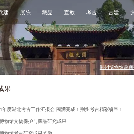
党建
展陈
藏品
宣教
考古
古建
荆州博物馆暑期开放
成果
024年度湖北考古工作汇报会”圆满完成！荆州考古精彩纷呈！
博物馆文物保护与藏品研究成果
博物馆考古研究成果奖励