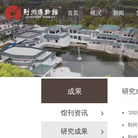
首页
概况
新闻
成果
研究
馆刊资讯
>
“2
荆州
研究成果
>
荆州