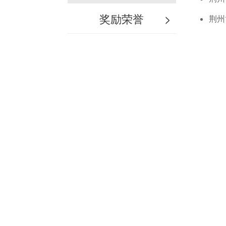
奖励荣誉
>
荆州