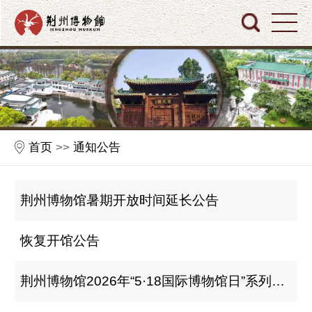
首页
>>
通知公告
荆州博物馆暑期开放时间延长公告
恢复开馆公告
荆州博物馆2026年“5·18国际博物馆日”系列活动