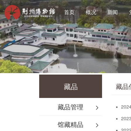
首页
概况
新闻
藏品
藏品
藏品管理
>
20
20
馆藏精品
>
20