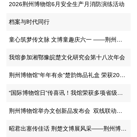
2026荆州博物馆6月安全生产月消防演练活动
档案与时代同行
童心筑梦传文脉 文博童趣庆六一 ——荆州博物馆举办“六一”儿童节主题活动
我馆参加湘鄂豫皖楚文化研究会第十八次年会
荆州博物馆“年年有余”楚韵饰品礼盒 荣获2026中国旅游商品大赛铜奖
“国际博物馆日”传喜讯！我馆荣获多项省级大奖
荆州博物馆举办文创新品发布会 双线联动诠释“联结世界的桥梁”
昭君出塞传佳话 荆楚文博展风采——荆州博物馆在第二届“昭君杯”讲解邀请赛中荣获佳绩