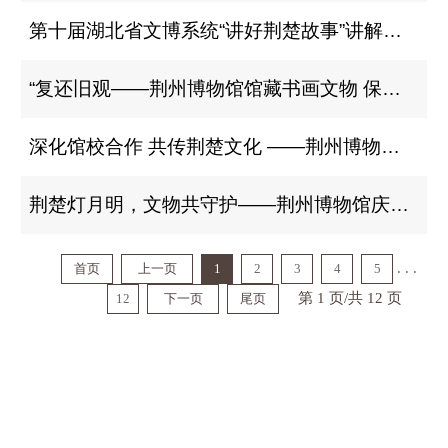
第十届湖北省文博系统“讲好荆楚故事”讲解推介活动在荆州圆满落幕
“复还旧观——荆州博物馆馆藏书画文物 保护修复成果展”开展
深化馆校合作 共传荆楚文化 ——荆州博物馆与湖北美术学院艺术人文学院共建人才培养基地
荆楚灯月明，文物共守护——荆州博物馆庆元宵暨《中华人民共和国文物保护法》实施一周年主题活动圆满举行
. . .
首页
上一页
1
2
3
4
5
第 1 页/共 12 页
12
下一页
尾页