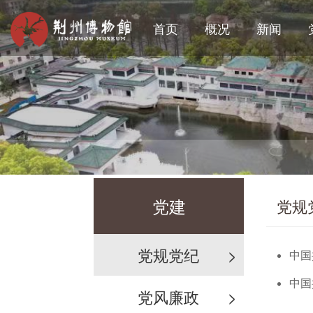
首页
概况
新闻
党建
党规
党规党纪
>
中国
中国
党风廉政
>