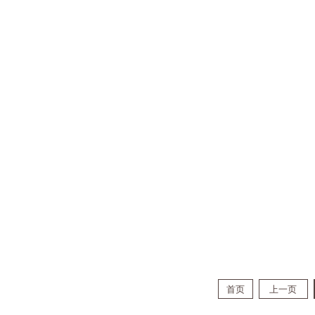
首页
上一页