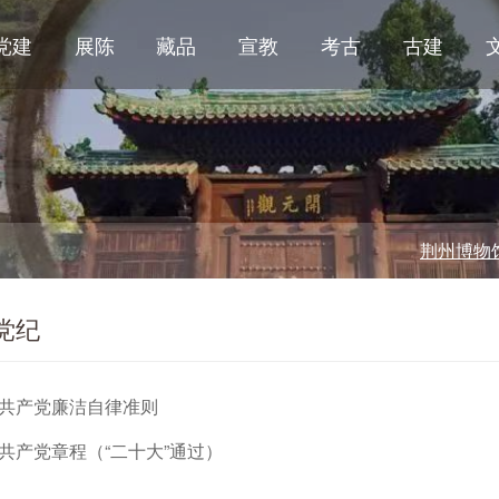
党建
展陈
藏品
宣教
考古
古建
荆州博物馆暑
党纪
共产党廉洁自律准则
共产党章程（“二十大”通过）