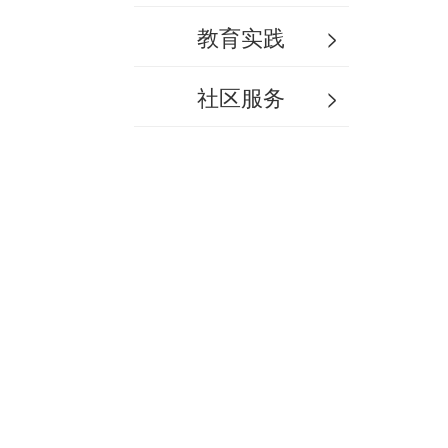
教育实践
>
社区服务
>