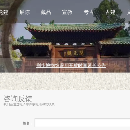
党建
展陈
藏品
宣教
考古
古建
荆州博物馆暑期开放时间延长公告
咨询反馈
我们会通过电子邮件或电话和您联系
姓名 :