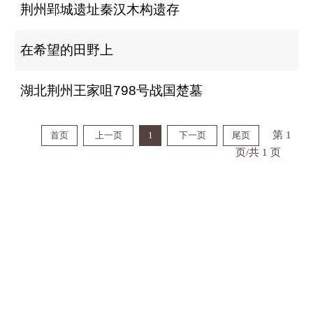
荆州郢城遗址秦汉木构遗存
在希望的田野上
湖北荆州王家咀798号战国楚墓
第 1
首页
上一页
1
下一页
尾页
页/共 1 页