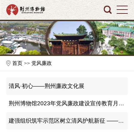
首页
>>
党风廉政
清风·初心——荆州廉政文化展
荆州博物馆2023年党风廉政建设宣传教育月活动总结
建强组织筑牢示范区树立清风护航新征 ——荆州博物馆组织开展党风廉政宣教月系列活动