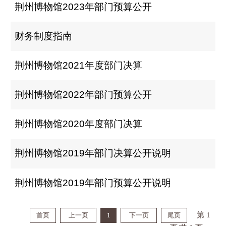
荆州博物馆2023年部门预算公开
财务制度指南
荆州博物馆2021年度部门决算
荆州博物馆2022年部门预算公开
荆州博物馆2020年度部门决算
荆州博物馆2019年部门决算公开说明
荆州博物馆2019年部门预算公开说明
第 1
首页
上一页
1
下一页
尾页