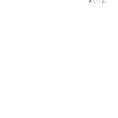
页/共 1 页