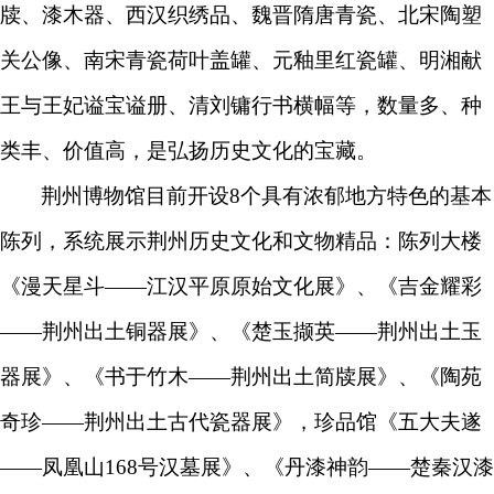
牍、漆木器、西汉织绣品、魏晋隋唐青瓷、北宋陶塑
关公像、南宋青瓷荷叶盖罐、元釉里红瓷罐、明湘献
王与王妃谥宝谥册、清刘镛行书横幅等，数量多、种
类
丰、价值高，是弘扬历史文化的宝藏。
荆州博物馆
目前开设8个
具有浓郁地方特色的
基本
陈列，系统展示荆州历史文化和文物精品
：
陈列大楼
《漫天星斗——江汉平原原始文化展》
、
《吉金耀彩
——荆州出土铜器展》
、
《楚玉撷英——荆州出土玉
器展》
、
《书于竹木——荆州出土简牍展》
、
《陶苑
奇珍——荆州出土古代瓷器展》
，
珍品馆《五大夫遂
——凤凰山168号汉墓展》
、
《丹漆神韵——楚秦汉漆