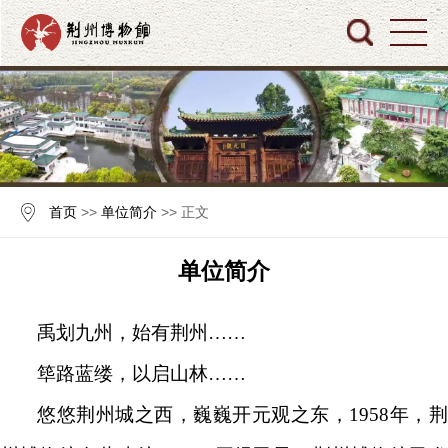
首页
>>
单位简介
>> 正文
单位简介
禹划九州，始有荆州……
筚路蓝缕，以启山林……
悠悠荆州城之西，巍巍开元观之东，1958年，荆