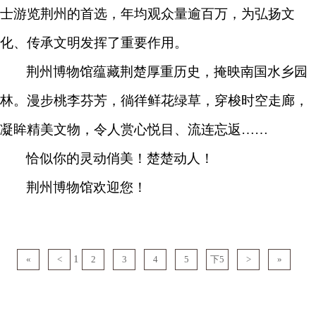
士游览荆州的首选，年均观众量逾百万，为弘扬文
化、传承文明发挥了重要作用。
荆州博物馆蕴藏荆楚厚重历史，掩映南国水乡园
林。漫步桃李芬芳，徜徉鲜花绿草，穿梭时空走廊，
凝眸精美文物，令人赏心悦目、流连忘返……
恰似你的灵动俏美！楚楚动人！
荆州博物馆欢迎您！
1
«
<
2
3
4
5
下5
>
»