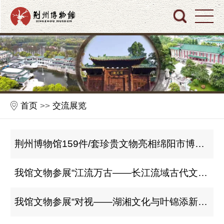
首页
>>
交流展览
荆州博物馆159件/套珍贵文物亮相绵阳市博物馆“凤兮楚兮——荆楚文物菁华展”
我馆文物参展“江流万古——长江流域古代文明瑰宝展”
我馆文物参展“对视——湖湘文化与叶锦添新东方美学的时空重构”展