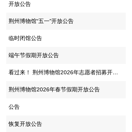
开放公告
荆州博物馆“五一”开放公告
临时闭馆公告
端午节假期开放公告
看过来！ 荆州博物馆2026年志愿者招募开始啦！
荆州博物馆2026年春节假期开放公告
公告
恢复开放公告